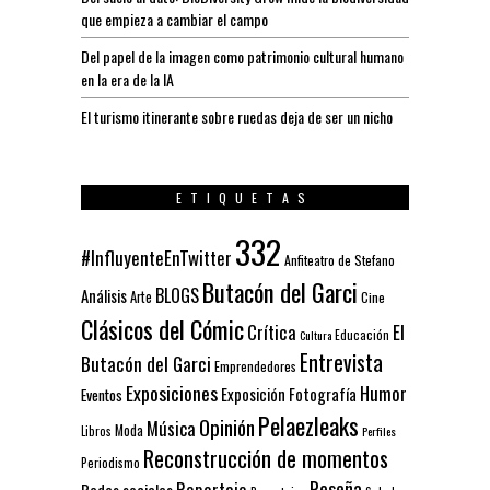
que empieza a cambiar el campo
Del papel de la imagen como patrimonio cultural humano
en la era de la IA
El turismo itinerante sobre ruedas deja de ser un nicho
ETIQUETAS
332
#InfluyenteEnTwitter
Anfiteatro de Stefano
Butacón del Garci
BLOGS
Análisis
Arte
Cine
Clásicos del Cómic
El
Crítica
Educación
Cultura
Entrevista
Butacón del Garci
Emprendedores
Exposiciones
Humor
Exposición
Fotografía
Eventos
Pelaezleaks
Opinión
Música
Moda
Libros
Perfiles
Reconstrucción de momentos
Periodismo
Reseña
Reportaje
Redes sociales