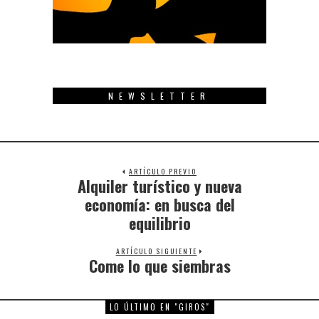
NEWSLETTER
ARTÍCULO PREVIO
Alquiler turístico y nueva
Previous
post:
economía: en busca del
equilibrio
ARTÍCULO SIGUIENTE
Come lo que siembras
Next
post:
LO ÚLTIMO EN "GIROS"