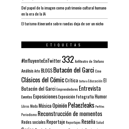
Del papel de la imagen como patrimonio cultural humano
en la era de la IA
El turismo itinerante sobre ruedas deja de ser un nicho
ETIQUETAS
332
#InfluyenteEnTwitter
Anfiteatro de Stefano
Butacón del Garci
BLOGS
Análisis
Arte
Cine
Clásicos del Cómic
El
Crítica
Educación
Cultura
Entrevista
Butacón del Garci
Emprendedores
Exposiciones
Humor
Exposición
Fotografía
Eventos
Pelaezleaks
Opinión
Música
Moda
Libros
Perfiles
Reconstrucción de momentos
Periodismo
Reseña
Reportaje
Redes sociales
Reportajes
Salud