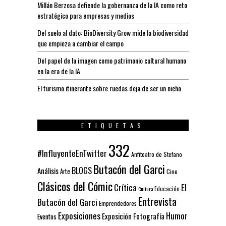
Millán Berzosa defiende la gobernanza de la IA como reto
estratégico para empresas y medios
Del suelo al dato: BioDiversity Grow mide la biodiversidad
que empieza a cambiar el campo
Del papel de la imagen como patrimonio cultural humano
en la era de la IA
El turismo itinerante sobre ruedas deja de ser un nicho
ETIQUETAS
332
#InfluyenteEnTwitter
Anfiteatro de Stefano
Butacón del Garci
BLOGS
Análisis
Arte
Cine
Clásicos del Cómic
El
Crítica
Educación
Cultura
Entrevista
Butacón del Garci
Emprendedores
Exposiciones
Humor
Exposición
Fotografía
Eventos