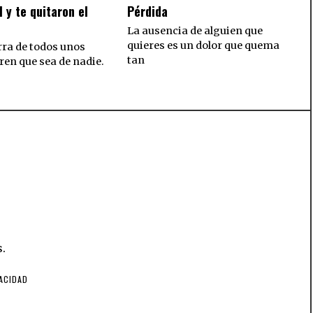
l y te quitaron el
Pérdida
La ausencia de alguien que
quieres es un dolor que quema
rra de todos unos
tan
ren que sea de nadie.
.
VACIDAD