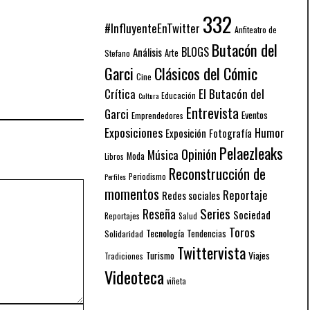
332
#InfluyenteEnTwitter
Anfiteatro de
Butacón del
BLOGS
Análisis
Arte
Stefano
Garci
Clásicos del Cómic
Cine
El Butacón del
Crítica
Educación
Cultura
Entrevista
Garci
Eventos
Emprendedores
Exposiciones
Humor
Exposición
Fotografía
Pelaezleaks
Opinión
Música
Moda
Libros
Reconstrucción de
Periodismo
Perfiles
momentos
Reportaje
Redes sociales
Series
Reseña
Sociedad
Reportajes
Salud
Toros
Tecnología
Solidaridad
Tendencias
Twittervista
Turismo
Viajes
Tradiciones
Videoteca
viñeta