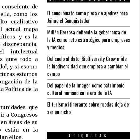
o consciente de
El concubinato como pieza de ajedrez para
 ella, como los
Jaime el Conquistador
to cualitativo
el actual mapa
Millán Berzosa defiende la gobernanza de
íticos, y es la
la IA como reto estratégico para empresas
 discrepancia.
y medios
 intelectual
Del suelo al dato: BioDiversity Grow mide
s ante todo a
la biodiversidad que empieza a cambiar el
o”, y si eso no
campo
ucturas estamos
ongación de la
Del papel de la imagen como patrimonio
a Política de la
cultural humano en la era de la IA
El turismo itinerante sobre ruedas deja de
rtunidades que
ser un nicho
tir a Congresos
 en áreas de su
o están en la
ETIQUETAS
an ellos.