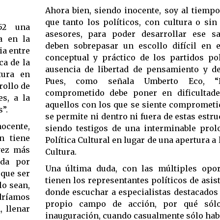
Ahora bien, siendo inocente, soy al tiemp
que tanto los políticos, con cultura o sin
952 una
asesores, para poder desarrollar ese sal
a en la
deben sobrepasar un escollo difícil en 
ia entre
conceptual y práctico de los partidos pol
ca de la
ausencia de libertad de pensamiento y de
tura en
Pues, como señala Umberto Eco, “El
rollo de
comprometido debe poner en dificultade
es, a la
aquellos con los que se siente comprometid
s”.
se permite ni dentro ni fuera de estas estr
nocente,
siendo testigos de una interminable prol
n tiene
Política Cultural en lugar de una apertura a l
 vez más
Cultura.
ada por
Una última duda, con las múltiples opo
 que ser
tienen los representantes políticos de asis
lo sean,
donde escuchar a especialistas destacados
dríamos
propio campo de acción, por qué sól
, llenar
inauguración, cuando casualmente sólo habl