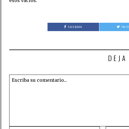
esos vacíos.
FACEBOOK
TWIT
DEJA