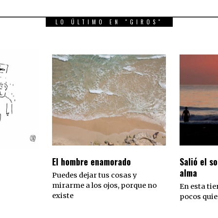
LO ÚLTIMO EN "GIROS"
El hombre enamorado
Salió el so
alma
Puedes dejar tus cosas y
mirarme a los ojos, porque no
En esta tie
existe
pocos quie