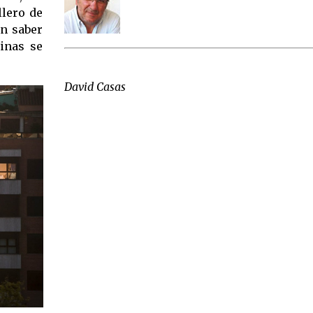
llero de
in saber
uinas se
David Casas