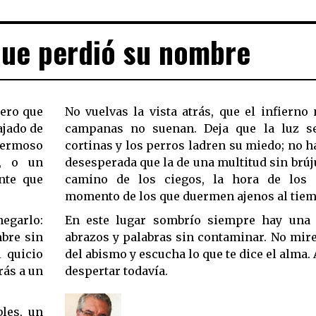
que perdió su nombre
iero que
No vuelvas la vista atrás, que el infierno
ajado de
campanas no suenan. Deja que la luz se
hermoso
cortinas y los perros ladren su miedo; no 
s, o un
desesperada que la de una multitud sin brúju
nte que
camino de los ciegos, la hora de los q
momento de los que duermen ajenos al tiem
negarlo:
En este lugar sombrío siempre hay una 
mbre sin
abrazos y palabras sin contaminar. No mire
 quicio
del abismo y escucha lo que te dice el alma. A
rás a un
despertar todavía.
bles, un