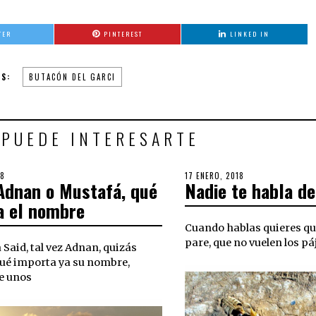
TER
PINTEREST
LINKED IN
S:
BUTACÓN DEL GARCI
 PUEDE INTERESARTE
18
6
POSTED
17 ENERO, 2018
3
 Adnan o Mustafá, qué
Nadie te habla d
SEPTIEMBRE,
ON
OCTUBRE,
2018
2018
a el nombre
Cuando hablas quieres qu
pare, que no vuelen los páj
 Said, tal vez Adnan, quizás
ué importa ya su nombre,
e unos