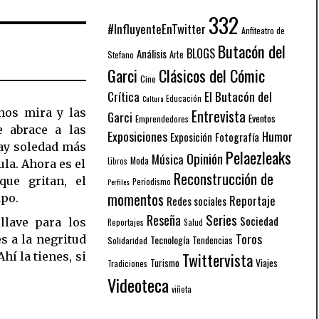
332
#InfluyenteEnTwitter
Anfiteatro de
Butacón del
BLOGS
Análisis
Arte
Stefano
Garci
Clásicos del Cómic
Cine
El Butacón del
Crítica
Educación
Cultura
 nos mira y las
Entrevista
Garci
Eventos
Emprendedores
 abrace a las
Exposiciones
Humor
Exposición
Fotografía
hay soledad más
Pelaezleaks
Opinión
Música
Moda
Libros
la. Ahora es el
Reconstrucción de
ue gritan, el
Periodismo
Perfiles
momentos
po.
Reportaje
Redes sociales
Series
Reseña
Sociedad
llave para los
Reportajes
Salud
Toros
s a la negritud
Tecnología
Solidaridad
Tendencias
Twittervista
hí la tienes, si
Turismo
Viajes
Tradiciones
Videoteca
viñeta