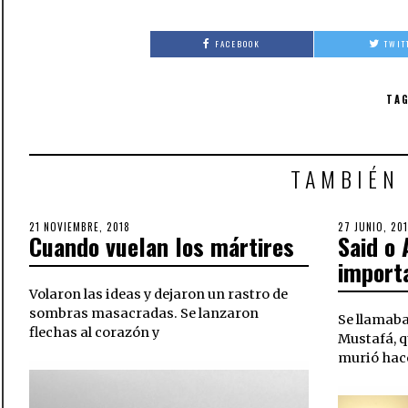
FACEBOOK
TWIT
TAG
TAMBIÉN
POSTED
21 NOVIEMBRE, 2018
28
POSTED
27 JUNIO, 20
Cuando vuelan los mártires
Said o
ON
NOVIEMBRE,
ON
2018
import
Volaron las ideas y dejaron un rastro de
sombras masacradas. Se lanzaron
Se llamaba
flechas al corazón y
Mustafá, q
murió hac