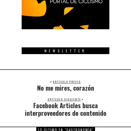
NEWSLETTER
ARTÍCULO PREVIO
No me mires, corazón
Previous
post:
ARTÍCULO SIGUIENTE
Facebook Articles busca
Next
post:
interproveedores de contenido
LO ÚLTIMO EN "GASTRONOMÍA"