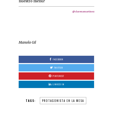
nuestro menú?
@clarenamartinez
Manolo Gil
FACEBOOK
TWITTER
PINTEREST
LINKED IN
TAGS:
PROTAGONISTA EN LA MESA