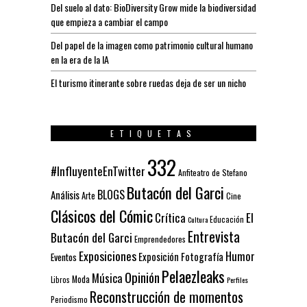
Del suelo al dato: BioDiversity Grow mide la biodiversidad
que empieza a cambiar el campo
Del papel de la imagen como patrimonio cultural humano
en la era de la IA
El turismo itinerante sobre ruedas deja de ser un nicho
ETIQUETAS
332
#InfluyenteEnTwitter
Anfiteatro de Stefano
Butacón del Garci
BLOGS
Análisis
Arte
Cine
Clásicos del Cómic
El
Crítica
Educación
Cultura
Entrevista
Butacón del Garci
Emprendedores
Exposiciones
Humor
Exposición
Fotografía
Eventos
Pelaezleaks
Opinión
Música
Moda
Libros
Perfiles
Reconstrucción de momentos
Periodismo