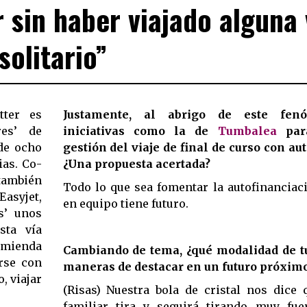
sin haber viajado alguna 
solitario”
tter es
Justamente, al abrigo de este fe
es’ de
iniciativas como la de
Tumbalea
para
de ocho
gestión del viaje de final de curso con au
ias. Co-
¿Una propuesta acertada?
también
Todo lo que sea fomentar la autofinanciaci
asyjet,
en equipo tiene futuro.
s’ unos
sta vía
comienda
Cambiando de tema, ¿qué modalidad de t
rse con
maneras de destacar en un futuro próxim
, viajar
(Risas) Nuestra bola de cristal nos dice 
familiar tira y seguirá tirando muy fue