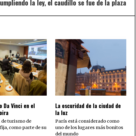
umpliendo la ley, el caudillo se fue de la plaza
Nex
post
o Da Vinci en el
La oscuridad de la ciudad de
oira
la luz
 de turismo de
París está considerado como
fija, como parte de su
uno de los lugares más bonitos
del mundo