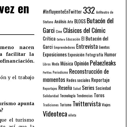
vez en
332
#InfluyenteEnTwitter
Anfiteatro de
Butacón del
BLOGS
Análisis
Arte
Stefano
Garci
Clásicos del Cómic
Cine
El Butacón del
Crítica
Educación
Cultura
Entrevista
Garci
Eventos
nómeno nacen
Emprendedores
Exposiciones
Humor
 facilitar la
Exposición
Fotografía
tofinanciación.
Pelaezleaks
Opinión
Música
Moda
Libros
Reconstrucción de
Periodismo
Perfiles
ón y el trabajo
momentos
Reportaje
Redes sociales
Series
Reseña
Sociedad
Reportajes
Salud
Toros
Tecnología
Solidaridad
Tendencias
Twittervista
urismo apunta
Turismo
Viajes
Tradiciones
o?
Videoteca
viñeta
que el turismo
rte así que la