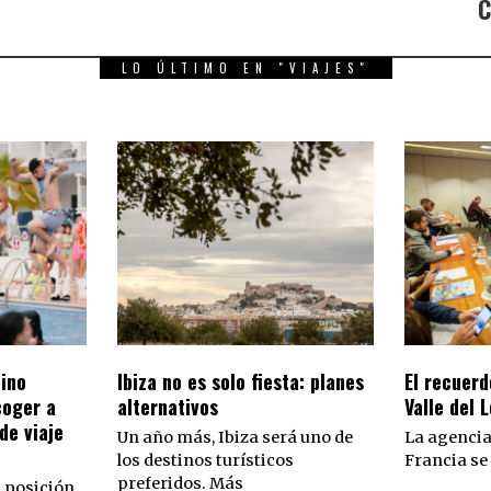
C
LO ÚLTIMO EN "VIAJES"
tino
Ibiza no es solo fiesta: planes
El recuerd
coger a
alternativos
Valle del L
de viaje
Un año más, Ibiza será uno de
La agencia
los destinos turísticos
Francia se 
preferidos. Más
 posición