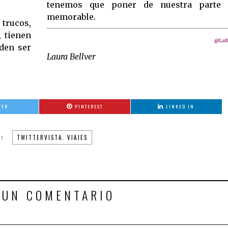
tenemos que poner de nuestra parte 
memorable.
trucos,
 tienen
@LaBe
eden ser
Laura Bellver
TER
PINTEREST
LINKED IN
:
TWITTERVISTA. VIAJES
 UN COMENTARIO