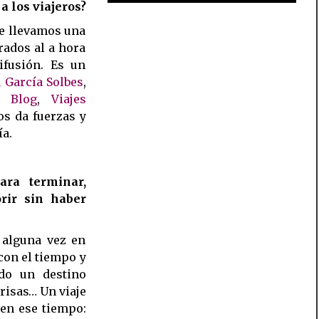
a los viajeros?
ue llevamos una
rados al a hora
ifusión. Es un
 García Solbes
,
a Blog
,
Viajes
s da fuerzas y
a.
ara terminar,
rir sin haber
 alguna vez en
con el tiempo y
do un destino
prisas… Un viaje
 en ese tiempo: