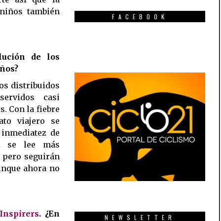
 niños también
FACEBOOK
lución de los
años?
os distribuidos
servidos casi
s. Con la fiebre
ato viajero se
 inmediatez de
ez se lee más
 pero seguirán
aunque ahora no
Inspirers
. ¿En
NEWSLETTER