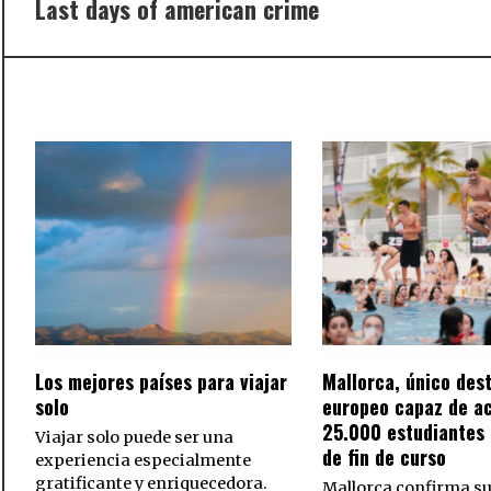
Last days of american crime
Previous
post:
Los mejores países para viajar
Mallorca, único des
solo
europeo capaz de a
25.000 estudiantes 
Viajar solo puede ser una
de fin de curso
experiencia especialmente
gratificante y enriquecedora.
Mallorca confirma su