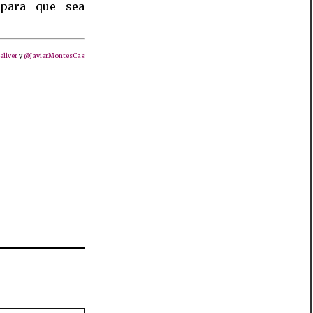
para que sea
llver
y
@JavierMontesCas