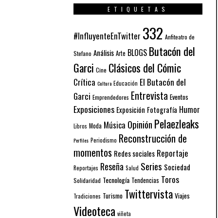
ETIQUETAS
332
#InfluyenteEnTwitter
Anfiteatro de
Butacón del
BLOGS
Análisis
Arte
Stefano
Garci
Clásicos del Cómic
Cine
El Butacón del
Crítica
Educación
Cultura
Entrevista
Garci
Eventos
Emprendedores
Exposiciones
Humor
Exposición
Fotografía
Pelaezleaks
Opinión
Música
Moda
Libros
Reconstrucción de
Periodismo
Perfiles
momentos
Reportaje
Redes sociales
Series
Reseña
Sociedad
Reportajes
Salud
Toros
Tecnología
Solidaridad
Tendencias
Twittervista
Turismo
Viajes
Tradiciones
Videoteca
viñeta