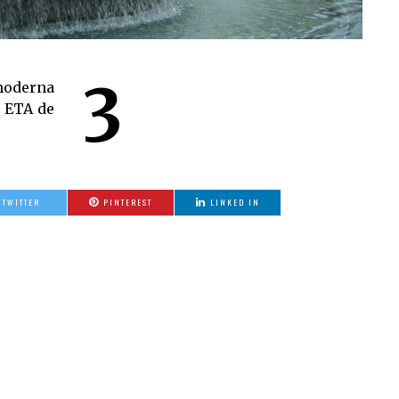
3
oderna
a ETA de
TWITTER
PINTEREST
LINKED IN