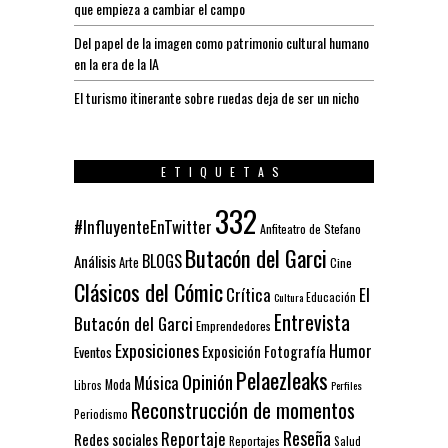
que empieza a cambiar el campo
Del papel de la imagen como patrimonio cultural humano
en la era de la IA
El turismo itinerante sobre ruedas deja de ser un nicho
ETIQUETAS
332
#InfluyenteEnTwitter
Anfiteatro de Stefano
Butacón del Garci
BLOGS
Análisis
Arte
Cine
Clásicos del Cómic
El
Crítica
Educación
Cultura
Entrevista
Butacón del Garci
Emprendedores
Exposiciones
Humor
Exposición
Fotografía
Eventos
Pelaezleaks
Opinión
Música
Moda
Libros
Perfiles
Reconstrucción de momentos
Periodismo
Reseña
Reportaje
Redes sociales
Reportajes
Salud