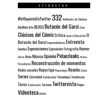
ETIQUETAS
332
#InfluyenteEnTwitter
Anfiteatro de Stefano
Butacón del Garci
BLOGS
Análisis
Arte
Cine
Clásicos del Cómic
El
Crítica
Educación
Cultura
Entrevista
Butacón del Garci
Emprendedores
Exposiciones
Humor
Exposición
Fotografía
Eventos
Pelaezleaks
Opinión
Música
Moda
Libros
Perfiles
Reconstrucción de momentos
Periodismo
Reseña
Reportaje
Redes sociales
Reportajes
Salud
Series
Sociedad
Tecnología
Solidaridad
Tendencias
Twittervista
Toros
Turismo
Viajes
Tradiciones
Videoteca
viñeta