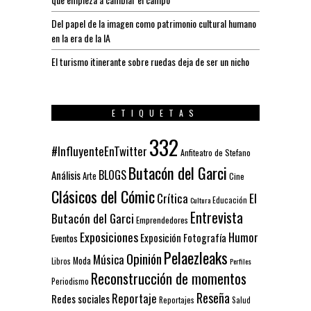
Del papel de la imagen como patrimonio cultural humano
en la era de la IA
El turismo itinerante sobre ruedas deja de ser un nicho
ETIQUETAS
332
#InfluyenteEnTwitter
Anfiteatro de Stefano
Butacón del Garci
BLOGS
Análisis
Arte
Cine
Clásicos del Cómic
El
Crítica
Educación
Cultura
Entrevista
Butacón del Garci
Emprendedores
Exposiciones
Humor
Exposición
Fotografía
Eventos
Pelaezleaks
Opinión
Música
Moda
Libros
Perfiles
Reconstrucción de momentos
Periodismo
Reseña
Reportaje
Redes sociales
Reportajes
Salud