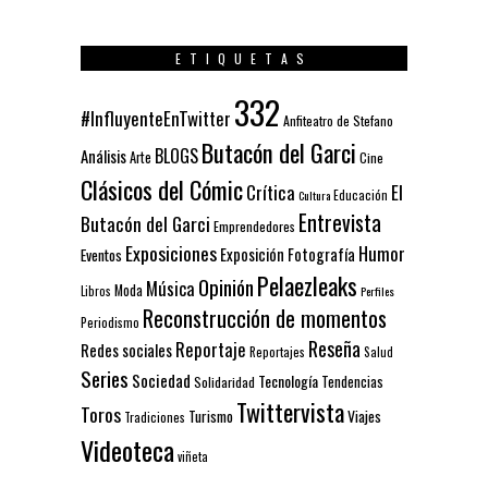
ETIQUETAS
332
#InfluyenteEnTwitter
Anfiteatro de Stefano
Butacón del Garci
BLOGS
Análisis
Arte
Cine
Clásicos del Cómic
El
Crítica
Educación
Cultura
Entrevista
Butacón del Garci
Emprendedores
Exposiciones
Humor
Exposición
Fotografía
Eventos
Pelaezleaks
Opinión
Música
Moda
Libros
Perfiles
Reconstrucción de momentos
Periodismo
Reseña
Reportaje
Redes sociales
Reportajes
Salud
Series
Sociedad
Tecnología
Solidaridad
Tendencias
Twittervista
Toros
Turismo
Viajes
Tradiciones
Videoteca
viñeta