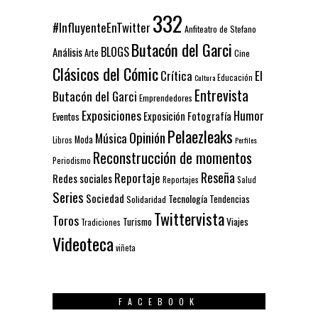
332
#InfluyenteEnTwitter
Anfiteatro de Stefano
Butacón del Garci
BLOGS
Análisis
Arte
Cine
Clásicos del Cómic
El
Crítica
Educación
Cultura
Entrevista
Butacón del Garci
Emprendedores
Exposiciones
Humor
Exposición
Fotografía
Eventos
Pelaezleaks
Opinión
Música
Moda
Libros
Perfiles
Reconstrucción de momentos
Periodismo
Reseña
Reportaje
Redes sociales
Reportajes
Salud
Series
Sociedad
Tecnología
Solidaridad
Tendencias
Twittervista
Toros
Turismo
Viajes
Tradiciones
Videoteca
viñeta
FACEBOOK