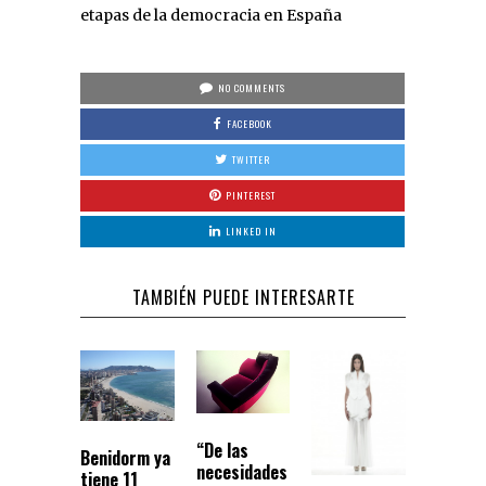
etapas de la democracia en España
NO COMMENTS
FACEBOOK
TWITTER
PINTEREST
LINKED IN
TAMBIÉN PUEDE INTERESARTE
“De las
Benidorm ya
necesidades
tiene 11