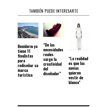
TAMBIÉN PUEDE INTERESARTE
“De las
Benidorm ya
necesidades
tiene 11
reales
finalistas
“La realidad
surge la
para
es que las
creatividad
rediseñar su
novias
del
marca
quieren
diseñador”
turística
vestir de
blanco”