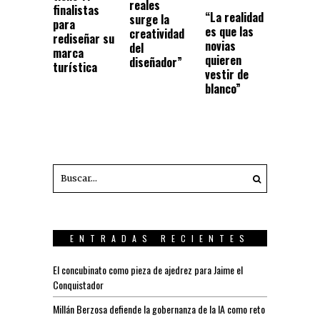
reales
finalistas
“La realidad
surge la
para
es que las
creatividad
rediseñar su
novias
del
marca
quieren
diseñador”
turística
vestir de
blanco”
ENTRADAS RECIENTES
El concubinato como pieza de ajedrez para Jaime el
Conquistador
Millán Berzosa defiende la gobernanza de la IA como reto