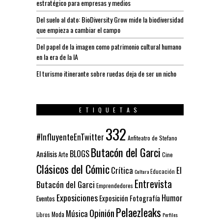
estratégico para empresas y medios
Del suelo al dato: BioDiversity Grow mide la biodiversidad
que empieza a cambiar el campo
Del papel de la imagen como patrimonio cultural humano
en la era de la IA
El turismo itinerante sobre ruedas deja de ser un nicho
ETIQUETAS
332
#InfluyenteEnTwitter
Anfiteatro de Stefano
Butacón del Garci
BLOGS
Análisis
Arte
Cine
Clásicos del Cómic
El
Crítica
Educación
Cultura
Entrevista
Butacón del Garci
Emprendedores
Exposiciones
Humor
Exposición
Fotografía
Eventos
Pelaezleaks
Opinión
Música
Moda
Libros
Perfiles