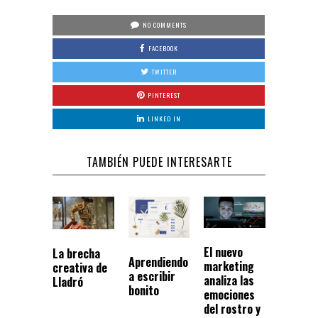
NO COMMENTS
FACEBOOK
TWITTER
PINTEREST
LINKED IN
TAMBIÉN PUEDE INTERESARTE
El nuevo
La brecha
Aprendiendo
marketing
creativa de
a escribir
analiza las
Lladró
bonito
emociones
del rostro y