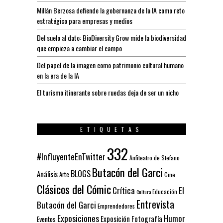
Millán Berzosa defiende la gobernanza de la IA como reto
estratégico para empresas y medios
Del suelo al dato: BioDiversity Grow mide la biodiversidad
que empieza a cambiar el campo
Del papel de la imagen como patrimonio cultural humano
en la era de la IA
El turismo itinerante sobre ruedas deja de ser un nicho
ETIQUETAS
332
#InfluyenteEnTwitter
Anfiteatro de Stefano
Butacón del Garci
BLOGS
Análisis
Arte
Cine
Clásicos del Cómic
El
Crítica
Educación
Cultura
Entrevista
Butacón del Garci
Emprendedores
Exposiciones
Humor
Exposición
Fotografía
Eventos