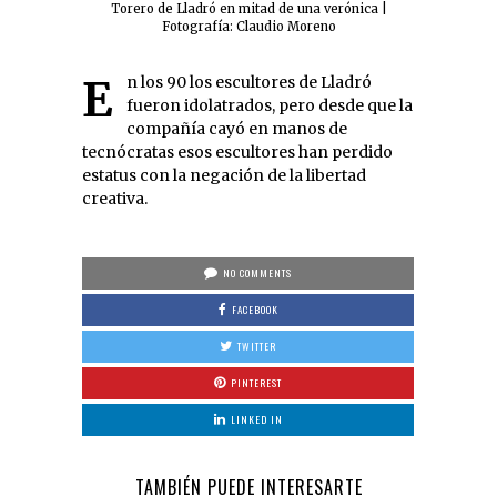
Torero de Lladró en mitad de una verónica |
Fotografía: Claudio Moreno
En los 90 los escultores de Lladró
fueron idolatrados, pero desde que la
compañía cayó en manos de
tecnócratas esos escultores han perdido
estatus con la negación de la libertad
creativa.
NO COMMENTS
FACEBOOK
TWITTER
PINTEREST
LINKED IN
TAMBIÉN PUEDE INTERESARTE