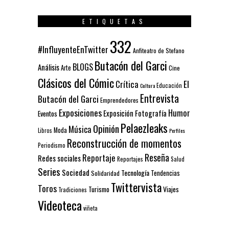
ETIQUETAS
332
#InfluyenteEnTwitter
Anfiteatro de Stefano
Butacón del Garci
BLOGS
Análisis
Arte
Cine
Clásicos del Cómic
El
Crítica
Educación
Cultura
Entrevista
Butacón del Garci
Emprendedores
Exposiciones
Humor
Exposición
Fotografía
Eventos
Pelaezleaks
Opinión
Música
Moda
Libros
Perfiles
Reconstrucción de momentos
Periodismo
Reseña
Reportaje
Redes sociales
Reportajes
Salud
Series
Sociedad
Tecnología
Solidaridad
Tendencias
Twittervista
Toros
Turismo
Viajes
Tradiciones
Videoteca
viñeta