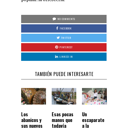
NO COMMENTS
FACEBOOK
TWITTER
PINTEREST
LINKED IN
TAMBIÉN PUEDE INTERESARTE
Los
Esas pocas
Un
abanicos y
manos que
escaparate
sus nuevos
todavía
a la