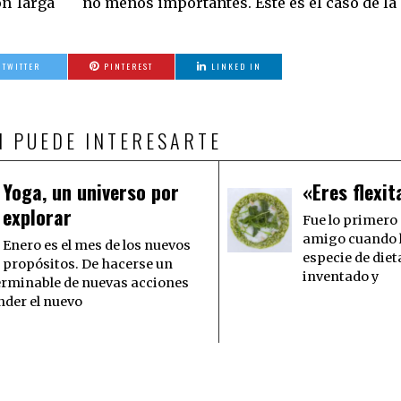
ón larga
no menos importantes. Este es el caso de la 
TWITTER
PINTEREST
LINKED IN
N PUEDE INTERESARTE
Yoga, un universo por
«Eres flexit
explorar
Fue lo primero
amigo cuando 
Enero es el mes de los nuevos
especie de diet
propósitos. De hacerse un
inventado y
terminable de nuevas acciones
der el nuevo