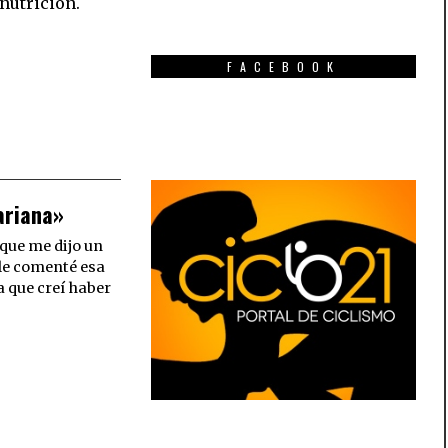
nutrición.
FACEBOOK
ariana»
 que me dijo un
le comenté esa
a que creí haber