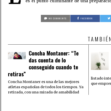
es el punto culminante de una preparaci
NO COMMENTS
FACEBOOK
TAMBIÉ
Concha Montaner: “Te
das cuenta de lo
conseguido cuando te
retiras”
listado in
Concha Montaner es una de las mejores
que empren
atletas españolas de todos los tiempos. Ya
retirada, con una mirada de amabilidad