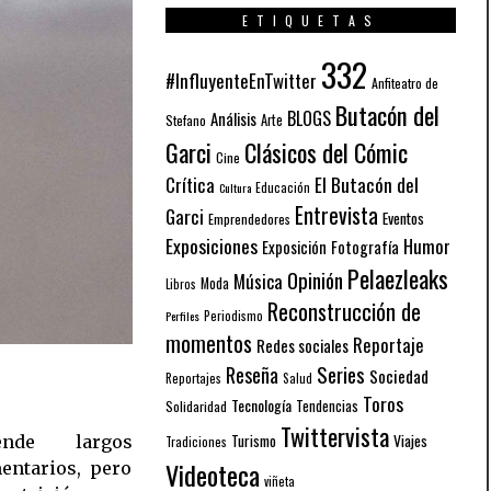
ETIQUETAS
332
#InfluyenteEnTwitter
Anfiteatro de
Butacón del
BLOGS
Análisis
Arte
Stefano
Garci
Clásicos del Cómic
Cine
El Butacón del
Crítica
Educación
Cultura
Entrevista
Garci
Eventos
Emprendedores
Exposiciones
Humor
Exposición
Fotografía
Pelaezleaks
Opinión
Música
Moda
Libros
Reconstrucción de
Periodismo
Perfiles
momentos
Reportaje
Redes sociales
Series
Reseña
Sociedad
Reportajes
Salud
Toros
Tecnología
Solidaridad
Tendencias
Twittervista
Turismo
Viajes
Tradiciones
Videoteca
viñeta