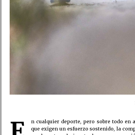
E
n cualquier deporte, pero sobre todo en 
y completa que comprende l
que exigen un esfuerzo sostenido, la com
entrenamientos y otros factores complementari