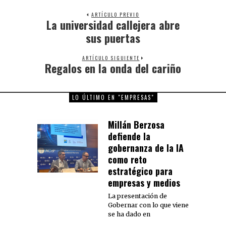
ARTÍCULO PREVIO
La universidad callejera abre
Previous
post:
sus puertas
ARTÍCULO SIGUIENTE
Regalos en la onda del cariño
Next
post:
LO ÚLTIMO EN "EMPRESAS"
Millán Berzosa
defiende la
gobernanza de la IA
como reto
estratégico para
empresas y medios
La presentación de
Gobernar con lo que viene
se ha dado en