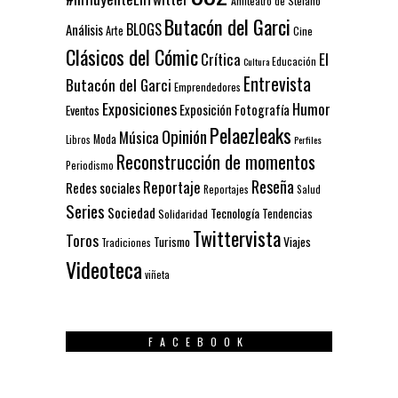
Anfiteatro de Stefano
Butacón del Garci
BLOGS
Análisis
Arte
Cine
Clásicos del Cómic
El
Crítica
Educación
Cultura
Entrevista
Butacón del Garci
Emprendedores
Exposiciones
Humor
Exposición
Fotografía
Eventos
Pelaezleaks
Opinión
Música
Moda
Libros
Perfiles
Reconstrucción de momentos
Periodismo
Reseña
Reportaje
Redes sociales
Reportajes
Salud
Series
Sociedad
Tecnología
Solidaridad
Tendencias
Twittervista
Toros
Turismo
Viajes
Tradiciones
Videoteca
viñeta
FACEBOOK