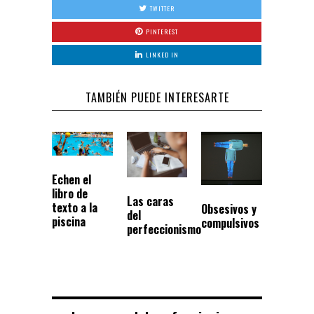
TWITTER
PINTEREST
LINKED IN
TAMBIÉN PUEDE INTERESARTE
Echen el
libro de
Las caras
texto a la
Obsesivos y
del
piscina
compulsivos
perfeccionismo