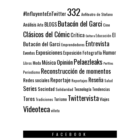
332
#InfluyenteEnTwitter
Anfiteatro de Stefano
Butacón del Garci
BLOGS
Análisis
Arte
Cine
Clásicos del Cómic
El
Crítica
Educación
Cultura
Entrevista
Butacón del Garci
Emprendedores
Exposiciones
Humor
Exposición
Fotografía
Eventos
Pelaezleaks
Opinión
Música
Moda
Libros
Perfiles
Reconstrucción de momentos
Periodismo
Reseña
Reportaje
Redes sociales
Reportajes
Salud
Series
Sociedad
Tecnología
Solidaridad
Tendencias
Twittervista
Toros
Turismo
Viajes
Tradiciones
Videoteca
viñeta
FACEBOOK