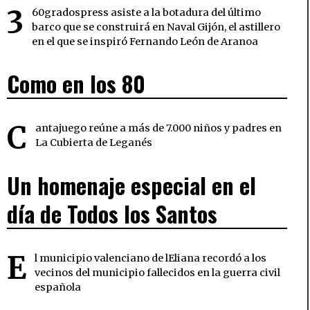
3
60gradospress asiste a la botadura del último
barco que se construirá en Naval Gijón, el astillero
en el que se inspiró Fernando León de Aranoa
Como en los 80
C
antajuego reúne a más de 7.000 niños y padres en
La Cubierta de Leganés
Un homenaje especial en el
día de Todos los Santos
E
l municipio valenciano de lEliana recordó a los
vecinos del municipio fallecidos en la guerra civil
española