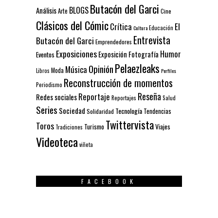
Butacón del Garci
BLOGS
Análisis
Arte
Cine
Clásicos del Cómic
El
Crítica
Educación
Cultura
Entrevista
Butacón del Garci
Emprendedores
Exposiciones
Humor
Exposición
Fotografía
Eventos
Pelaezleaks
Opinión
Música
Moda
Libros
Perfiles
Reconstrucción de momentos
Periodismo
Reseña
Reportaje
Redes sociales
Reportajes
Salud
Series
Sociedad
Tecnología
Solidaridad
Tendencias
Twittervista
Toros
Turismo
Viajes
Tradiciones
Videoteca
viñeta
FACEBOOK