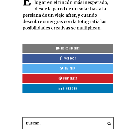
El arte urbano puede encontrar su
lugar en el rincón más inesperado,
desde la pared de un solar hasta la
persiana de un viejo after, y cuando
descubre sinergias con la fotografía las
posibilidades creativas se multiplican.
NO COMMENTS
FACEBOOK
TWITTER
PINTEREST
LINKED IN